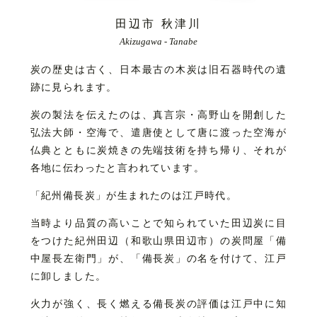
田辺市 秋津川
Akizugawa - Tanabe
炭の歴史は古く、日本最古の木炭は旧石器時代の遺
跡に見られます。
炭の製法を伝えたのは、真言宗・高野山を開創した
弘法大師・空海で、遣唐使として唐に渡った空海が
仏典とともに炭焼きの先端技術を持ち帰り、それが
各地に伝わったと言われています。
「紀州備長炭」が生まれたのは江戸時代。
当時より品質の高いことで知られていた田辺炭に目
をつけた紀州田辺（和歌山県田辺市）の炭問屋「備
中屋長左衛門」が、「備長炭」の名を付けて、江戸
に卸しました。
火力が強く、長く燃える備長炭の評価は江戸中に知